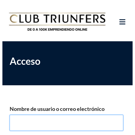
Saltar
Club de Emprendedores Online
Club Triunfers
al
contenido
Tog
Mob
Me
Acceso
Nombre de usuario o correo electrónico