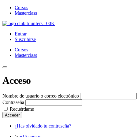
Cursos
Masterclass
Saltar
al
Club Triunfers
Club de Emprendedores Online
Entrar
contenido
Suscribirse
Cursos
Masterclass
Toggle
Mobile
Acceso
Menu
Nombre de usuario o correo electrónico
Contraseña
Recuérdame
Acceder
¿Has olvidado tu contraseña?
▷
+15 cursos