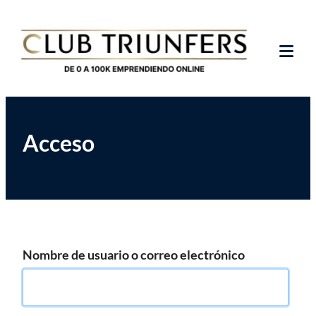
Saltar
Club de Emprendedores Online
Club Triunfers
al
contenido
Tog
Mob
Me
Acceso
Nombre de usuario o correo electrónico