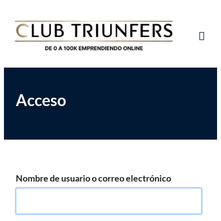
Saltar
Club de Emprendedores Online
Club Triunfers
al
contenido
Tog
Mob
Me
Acceso
Nombre de usuario o correo electrónico