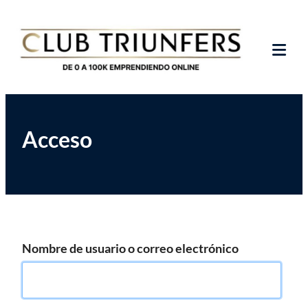
Saltar
Club de Emprendedores Online
Club Triunfers
al
contenido
Tog
Mob
Me
Acceso
Nombre de usuario o correo electrónico