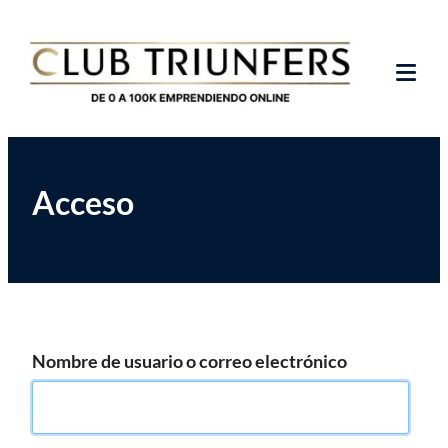
Saltar
Club de Emprendedores Online
Club Triunfers
al
contenido
Tog
Mob
Me
Acceso
Nombre de usuario o correo electrónico