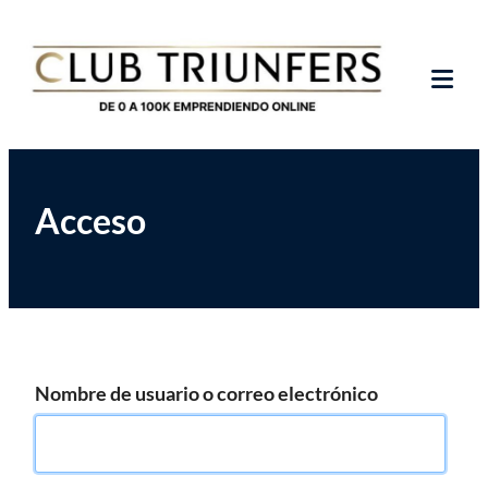
Saltar
Club de Emprendedores Online
Club Triunfers
al
contenido
Tog
Mob
Me
Acceso
Nombre de usuario o correo electrónico