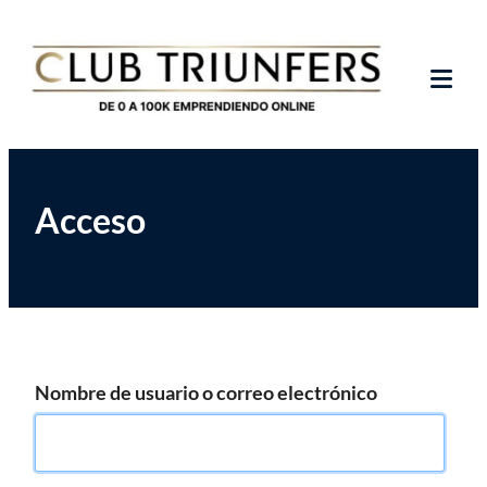
Saltar
Club de Emprendedores Online
Club Triunfers
al
contenido
Tog
Mob
Me
Acceso
Nombre de usuario o correo electrónico