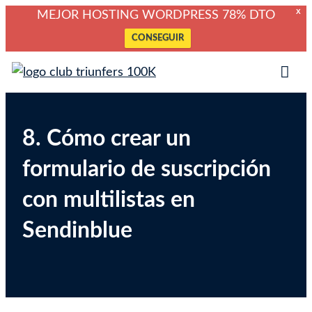
X
MEJOR HOSTING WORDPRESS 78% DTO
CONSEGUIR
Saltar
Club Triunfers
Club de Emprendedores Online
al
Tog
contenido
Mob
Me
8. Cómo crear un
formulario de suscripción
con multilistas en
Sendinblue