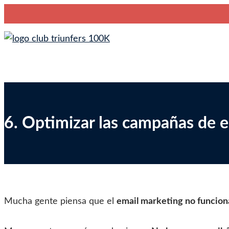
Saltar
Club Triunfers
Club de Emprendedores Online
al
contenido
6. Optimizar las campañas de 
Mucha gente piensa que el
email marketing no funcion