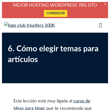
X
MEJOR HOSTING WORDPRESS 78% DTO
CONSEGUIR
Saltar
Club Triunfers
Club de Emprendedores Online
al
Tog
contenido
Mob
Me
6. Cómo elegir temas para
artículos
Esta lección está muy ligada al
curso de
Ideas para blogs
que te recomiendo que