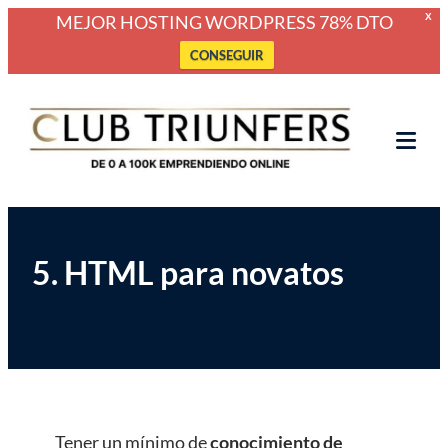
MEJOR HOSTING WORDPRESS 78% DTO
X
CONSEGUIR
Saltar
Club Triunfers
Club de Emprendedores Online
al
contenido
Tog
Mob
Me
5. HTML para novatos
Tener un mínimo de
conocimiento de