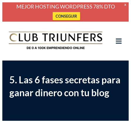
MEJOR HOSTING WORDPRESS 78% DTO
X
CONSEGUIR
Saltar
Club Triunfers
Club de Emprendedores Online
al
contenido
Tog
Mob
Me
5. Las 6 fases secretas para
ganar dinero con tu blog