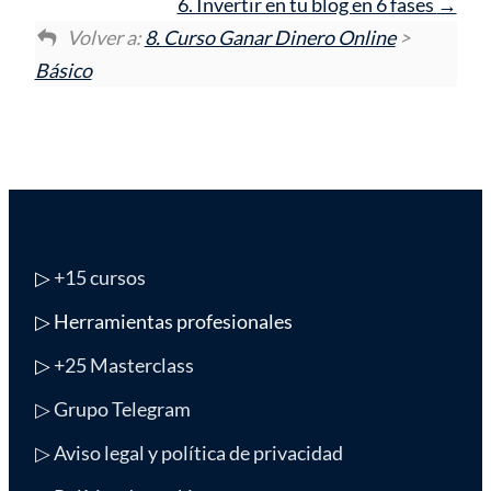
6. Invertir en tu blog en 6 fases
Volver a:
8. Curso Ganar Dinero Online
>
Básico
▷
+15 cursos
▷ Herramientas profesionales
▷
+25 Masterclass
▷ Grupo Telegram
▷ Aviso legal y política de privacidad