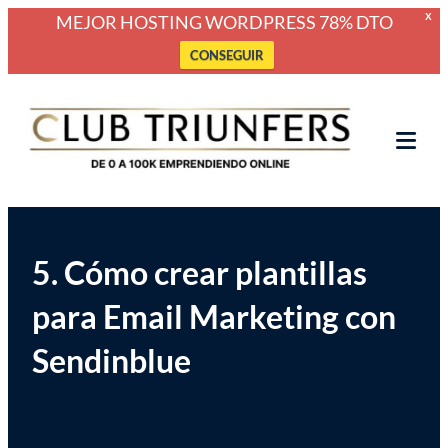
MEJOR HOSTING WORDPRESS 78% DTO
X
CONSEGUIR
Saltar
Club Triunfers
Club de Emprendedores Online
al
contenido
Tog
Mob
Me
5. Cómo crear plantillas
para Email Marketing con
Sendinblue