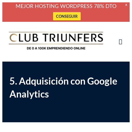
X
MEJOR HOSTING WORDPRESS 78% DTO
CONSEGUIR
Saltar
Club Triunfers
Club de Emprendedores Online
al
contenido
Tog
Mob
Me
5. Adquisición con Google
Analytics