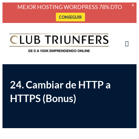
MEJOR HOSTING WORDPRESS 78% DTO
X
CONSEGUIR
Saltar
Club Triunfers
Club de Emprendedores Online
al
contenido
Tog
Mob
Me
24. Cambiar de HTTP a
HTTPS (Bonus)