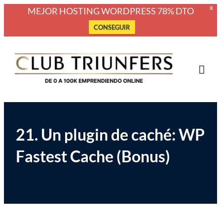
MEJOR HOSTING WORDPRESS 78% DTO
X
CONSEGUIR
Saltar
Club Triunfers
Club de Emprendedores Online
al
contenido
Tog
Mob
Me
21. Un plugin de caché: WP
Fastest Cache (Bonus)