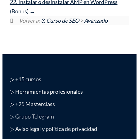
22. Instalar o desinstalar AMP en WordPress
(Bonus)
Volver a:
3. Curso de SEO
>
Avanzado
▷
+15 cursos
▷ Herramientas profesionales
▷
+25 Masterclass
▷ Grupo Telegram
▷ Aviso legal y política de privacidad