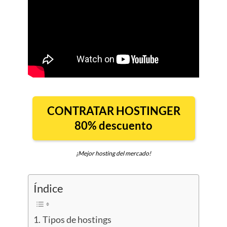
CONTRATAR HOSTINGER
80% descuento
¡Mejor hosting del mercado!
Índice
Tipos de hostings