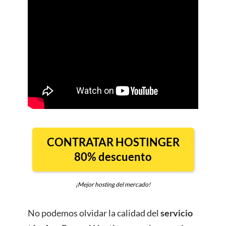
CONTRATAR HOSTINGER
80% descuento
¡Mejor hosting del mercado!
No podemos olvidar la calidad del
servicio