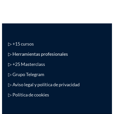
▷
+15 cursos
▷ Herramientas profesionales
▷
+25 Masterclass
▷ Grupo Telegram
▷ Aviso legal y política de privacidad
▷ Política de cookies