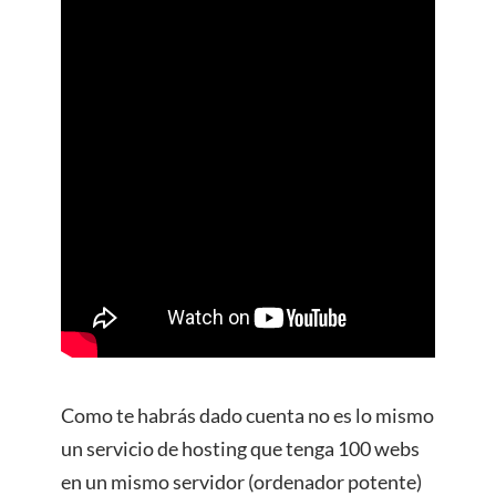
Como te habrás dado cuenta no es lo mismo
un servicio de hosting que tenga 100 webs
en un mismo servidor (ordenador potente)