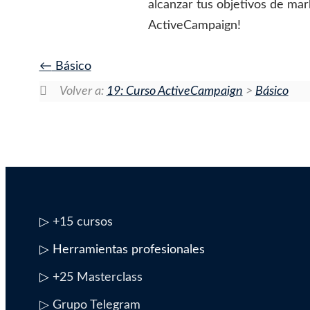
alcanzar tus objetivos de ma
ActiveCampaign!
Básico
Volver a:
19: Curso ActiveCampaign
>
Básico
▷
+15 cursos
▷ Herramientas profesionales
▷
+25 Masterclass
▷ Grupo Telegram