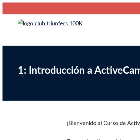
Saltar
Club Triunfers
Club de Emprendedores Online
al
contenido
1: Introducción a ActiveCa
¡Bienvenido al Curso de Act