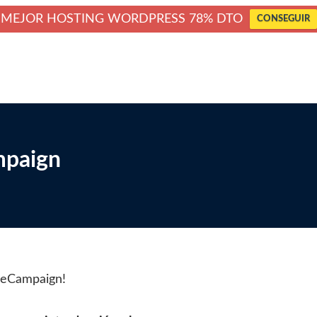
MEJOR HOSTING WORDPRESS 78% DTO
CONSEGUIR
mpaign
iveCampaign!