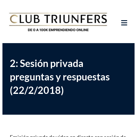
Saltar
Club Triunfers
Club de Emprendedores Online
al
contenido
Tog
Mob
Me
2: Sesión privada
preguntas y respuestas
(22/2/2018)
Emisión privada de vídeo en directo con sesión de